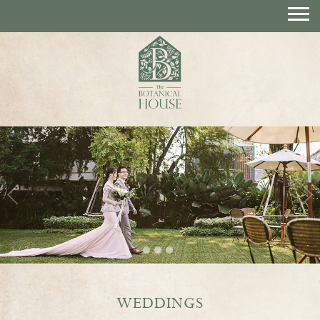
1
/
3
WEDDINGS